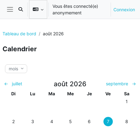
Passer au contenu principal
Vous êtes connecté(e)
Connexion
Activer/désactiver la saisie de recherche
anonymement
Panneau latéral
Tableau de bord
août 2026
Calendrier
mois
août 2026
←
juillet
septembre
→
Dimanche
Lundi
Mardi
Mercredi
Jeudi
Vendredi
Samedi
Di
Lu
Ma
Me
Je
Ve
Sa
Aucun év
1
Aucun événement, dimanche 2 août
Aucun événement, lundi 3 août
Aucun événement, mardi 4 août
Aucun événement, mercredi 5 août
Aucun événement, jeudi 6 
Aucun événement,
Aucun év
2
3
4
5
6
7
8